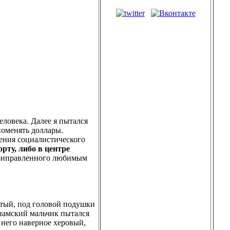
человека. Далее я пытался
поменять доллары.
ления социалистического
рту, либо в центре
 приправленного любимым
стый, под головой подушки
тнамский мальчик пытался
з него наверное херовый,