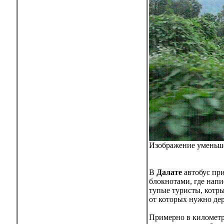
Изображение уменьше
В
Далате
автобус при
блокнотами, где напи
тупые туристы, котры
от которых нужно дер
Примерно в километре