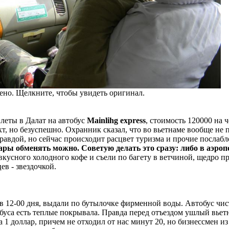
но. Щелкните, чтобы увидеть оригинал.
леты в Далат на автобус
Mainlihg express
, стоимость 120000 на 
, но безуспешно. Охранник сказал, что во вьетнаме вообще не 
авдой, но сейчас происходит расцвет туризма и прочие послаб
ары обменять можно. Советую делать это сразу: либо в аэропо
вкусного холодного кофе и съели по багету в ветчиной, щедро
ев - звездочкой.
 в 12-00 дня, выдали по бутылочке фирменной воды. Автобус чи
тобуса есть теплые покрывала. Правда перед отъездом ушлый вье
а 1 доллар, причем не отходил от нас минут 20, но бизнессмен и