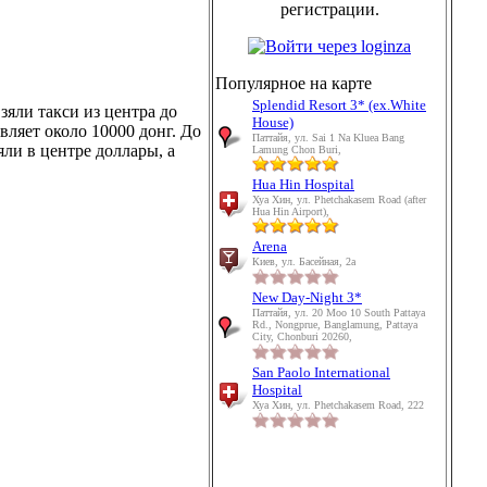
регистрации.
Популярное на карте
Splendid Resort 3* (ex.White
взяли такси из центра до
House)
вляет около 10000 донг. До
Паттайя, ул. Sai 1 Na Kluea Bang
яли в центре доллары, а
Lamung Chon Buri,
Hua Hin Hospital
Хуа Хин, ул. Phetchakasem Road (after
Hua Hin Airport),
Arena
Киев, ул. Басейная, 2а
New Day-Night 3*
Паттайя, ул. 20 Moo 10 South Pattaya
Rd., Nongprue, Banglamung, Pattaya
City, Chonburi 20260,
San Paolo International
Hospital
Хуа Хин, ул. Phetchakasem Road, 222