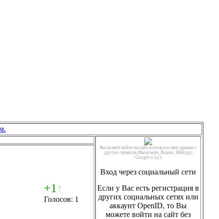
м.
Вы можете войти на сайт, используя свои данные с
других сервисов (Вконтакте, Яндекс, Мейл.ру,
Google и т.д.)
Вход через социальный сети
+1
↑
Если у Вас есть регистрация в
других социальных сетях или
Голосов: 1
аккаунт OpenID, то Вы
можете войти на сайт без