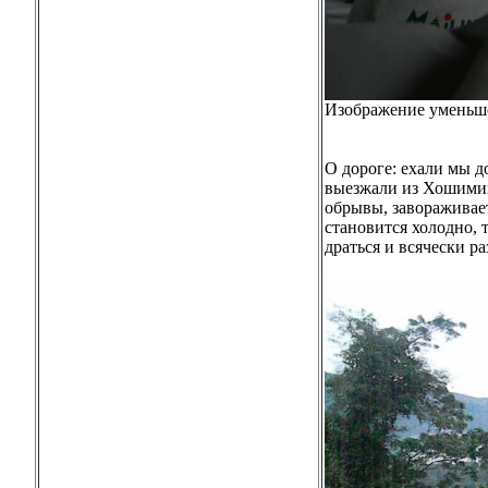
Изображение уменьше
О дороге: ехали мы д
выезжали из Хошимина
обрывы, завораживает
становится холодно, 
драться и всячески р