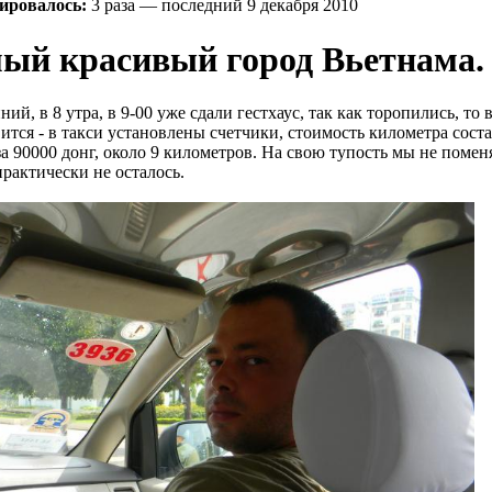
ировалось:
3 раза — последний 9 декабря 2010
мый красивый город Вьетнама.
ий, в 8 утра, в 9-00 уже сдали гестхаус, так как торопились, то 
вится - в такси установлены счетчики, стоимость километра соста
за 90000 донг, около 9 километров. На свою тупость мы не помен
практически не осталось.