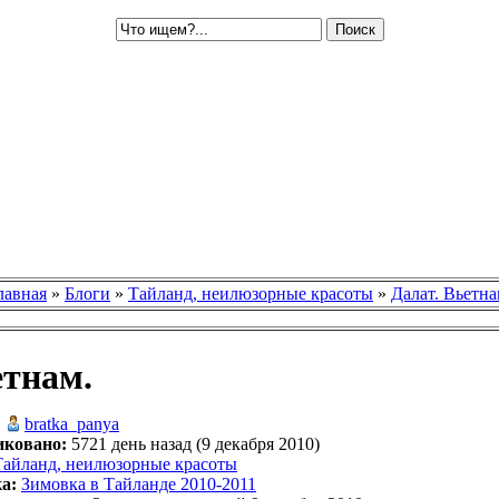
лавная
»
Блоги
»
Тайланд, неилюзорные красоты
»
Далат. Вьетна
етнам.
bratka_panya
иковано:
5721 день назад (9 декабря 2010)
Тайланд, неилюзорные красоты
а:
Зимовка в Тайланде 2010-2011