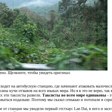
но. Щелкните, чтобы увидеть оригинал.
ходит на автобусную станцию, где начинают атаковать малочис
саны кучи отзывов на всех языках мира. Но я в это не верю, так
х эти таксисты развели.
Таксисты во всем мире одинаковы
- э
жаться подальше. Поэтому мы сказал сенькью и потопали в соро
 от станции мы увидели первый гестхаус Lan Dai, в него и засе