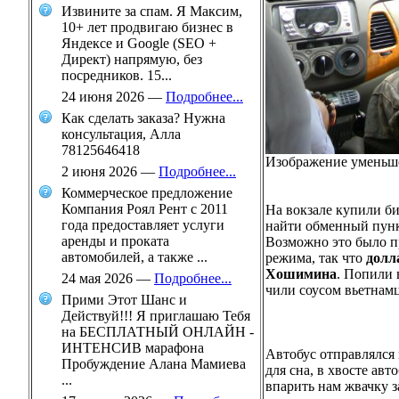
Извините за спам. Я Максим,
10+ лет продвигаю бизнес в
Яндексе и Google (SEO +
Директ) напрямую, без
посредников. 15...
24 июня 2026
—
Подробнее...
Как сделать заказа? Нужна
консультация, Алла
78125646418
Изображение уменьше
2 июня 2026
—
Подробнее...
Коммерческое предложение
Компания Роял Рент с 2011
На вокзале купили би
года предоставляет услуги
найти обменный пункт
аренды и проката
Возможно это было пр
автомобилей, а также ...
режима, так что
долл
Хошимина
. Попили 
24 мая 2026
—
Подробнее...
чили соусом вьетнамц
Прими Этот Шанс и
Действуй!!! Я приглашаю Тебя
на БЕСПЛАТНЫЙ ОНЛАЙН -
ИНТЕНСИВ марафона
Автобус отправлялся
Пробуждение Алана Мамиева
для сна, в хвосте ав
...
впарить нам жвачку з