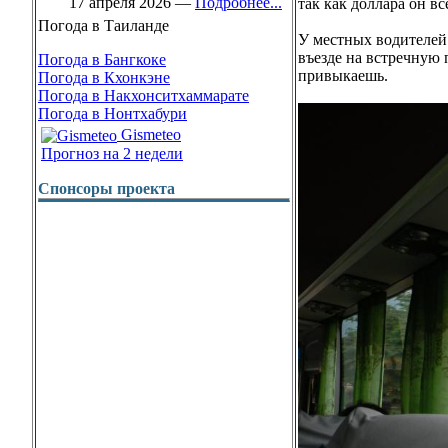
17 апреля 2026
—
Подробнее...
так как доллара он вс
Погода в Таиланде
У местных водителей 
въезде на встречную 
Погода в Бангкоке
привыкаешь.
Погода в Кхонкэне
Погода в Накхонситхаммарате
Погода в Нонтхабури
Gismeteo
Прогноз на 2 недели
Спонсоры проекта