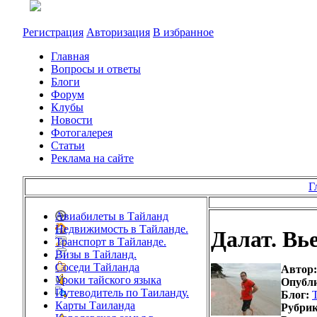
Регистрация
Авторизация
В избранное
Главная
Вопросы и ответы
Блоги
Форум
Клубы
Новости
Фотогалерея
Статьи
Реклама на сайте
Г
Авиабилеты в Тайланд
Недвижимость в Тайланде.
Далат. Вь
Транспорт в Тайланде.
Визы в Тайланд.
Соседи Тайланда
Автор:
Уроки тайского языка
Опубл
Путеводитель по Таиланду.
Блог:
Карты Таиланда
Рубрик