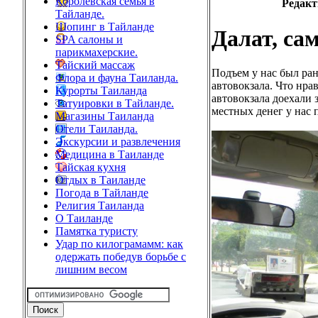
Королевская семья в
Редакт
Тайланде.
Шопинг в Тайланде
Далат, са
SPA салоны и
парикмахерские.
Тайский массаж
Подъем у нас был ранн
Флора и фауна Таиланда.
автовокзала. Что нра
Курорты Таиланда
автовокзала доехали 
Татуировки в Тайланде.
местных денег у нас 
Магазины Таиланда
Отели Таиланда.
Экскурсии и развлечения
Медицина в Таиланде
Тайская кухня
Отдых в Таиланде
Погода в Тайланде
Религия Таиланда
О Таиланде
Памятка туристу
Удар по килограмамм: как
одержать победув борьбе с
лишним весом