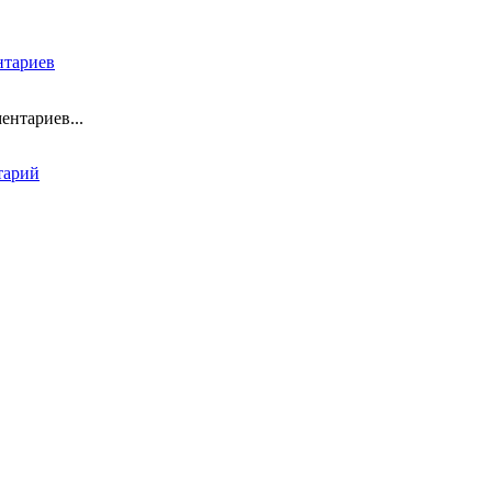
нтариев
ентариев...
тарий