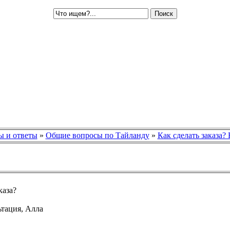
ы и ответы
»
Общие вопросы по Тайланду
»
Как сделать заказа? 
каза?
тация, Алла