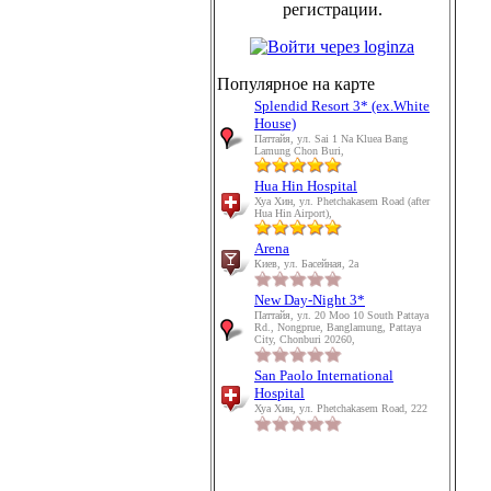
регистрации.
Популярное на карте
Splendid Resort 3* (ex.White
House)
Паттайя, ул. Sai 1 Na Kluea Bang
Lamung Chon Buri,
Hua Hin Hospital
Хуа Хин, ул. Phetchakasem Road (after
Hua Hin Airport),
Arena
Киев, ул. Басейная, 2а
New Day-Night 3*
Паттайя, ул. 20 Moo 10 South Pattaya
Rd., Nongprue, Banglamung, Pattaya
City, Chonburi 20260,
San Paolo International
Hospital
Хуа Хин, ул. Phetchakasem Road, 222