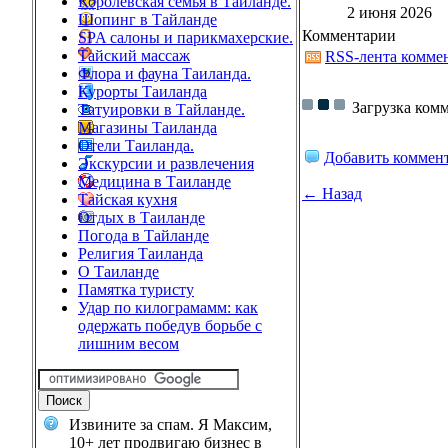
Королевская семья в Тайланде.
2 июня 2026
Шопинг в Тайланде
Комментарии
SPA салоны и парикмахерские.
Тайский массаж
RSS-лента комме
Флора и фауна Таиланда.
Курорты Таиланда
Загрузка комм
Татуировки в Тайланде.
Магазины Таиланда
Отели Таиланда.
Добавить коммен
Экскурсии и развлечения
Медицина в Таиланде
← Назад
Тайская кухня
Отдых в Таиланде
Погода в Тайланде
Религия Таиланда
О Таиланде
Памятка туристу
Удар по килограмамм: как
одержать победув борьбе с
лишним весом
Извините за спам. Я Максим,
10+ лет продвигаю бизнес в