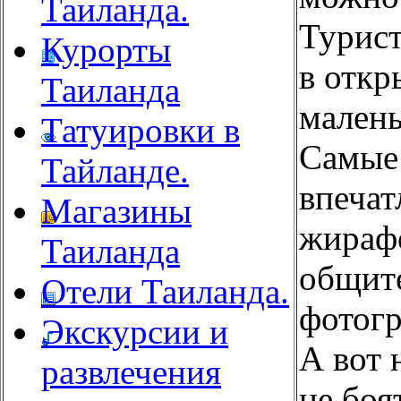
Таиланда.
Турист
Курорты
в откр
Таиланда
малень
Татуировки в
Самые
Тайланде.
впечат
Магазины
жираф
Таиланда
общите
Отели Таиланда.
фотогр
Экскурсии и
А вот 
развлечения
не боя