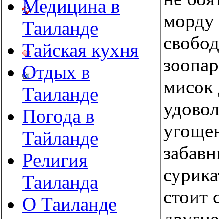
Медицина в
морду 
Таиланде
свобод
Тайская кухня
зоопар
Отдых в
мисок 
Таиланде
удово
Погода в
угощен
Тайланде
забавн
Религия
сурика
Таиланда
стоит 
О Таиланде
другие