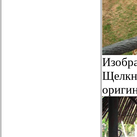
Изобр
Щелкни
оригин