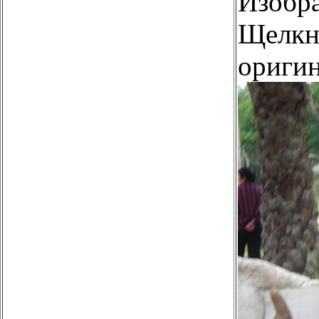
Изобр
Щелкни
оригин