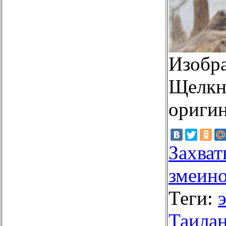
Изобр
Щелкни
оригин
Захва
змеин
Теги:
Таила