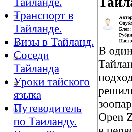
Тайл
Тайланде.
Транспорт в
Автор
Опубл
Тайланде.
Блог:
Рубри
Визы в Тайланд.
Настр
В один
Соседи
Тайлан
Тайланда
подход
Уроки тайского
решили
языка
зоопар
Путеводитель
Open Z
по Таиланду.
в перв