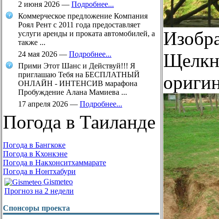
2 июня 2026
—
Подробнее...
Коммерческое предложение Компания
Роял Рент с 2011 года предоставляет
Изобр
услуги аренды и проката автомобилей, а
также ...
24 мая 2026
—
Подробнее...
Щелкни
Прими Этот Шанс и Действуй!!! Я
приглашаю Тебя на БЕСПЛАТНЫЙ
оригин
ОНЛАЙН - ИНТЕНСИВ марафона
Пробуждение Алана Мамиева ...
17 апреля 2026
—
Подробнее...
Погода в Таиланде
Погода в Бангкоке
Погода в Кхонкэне
Погода в Накхонситхаммарате
Погода в Нонтхабури
Gismeteo
Прогноз на 2 недели
Спонсоры проекта