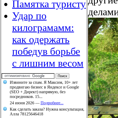
Памятка туристу
делами
Удар по
килограмамм:
как одержать
победув борьбе
с лишним весом
Извините за спам. Я Максим, 10+ лет
продвигаю бизнес в Яндексе и Google
(SEO + Директ) напрямую, без
посредников. 15...
24 июня 2026
—
Подробнее...
Как сделать заказа? Нужна консультация,
Алла 78125646418