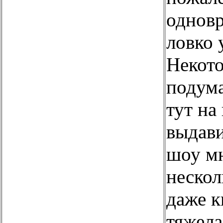
одновр
ловко 
Некото
подума
тут на
выдави
шоу мн
нескол
даже к
тяжела