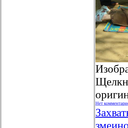
Изобр
Щелкни
оригин
Нет комментари
Захва
змеин