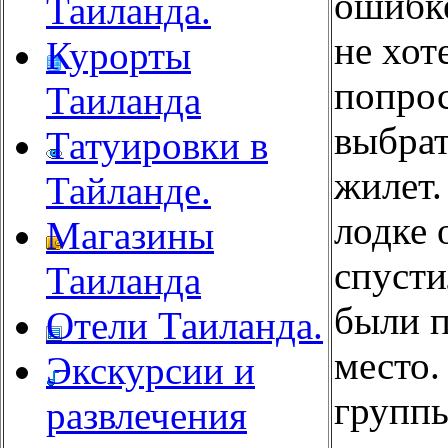
ошибке
Таиланда.
не хот
Курорты
попрос
Таиланда
выбрат
Татуировки в
жилет.
Тайланде.
лодке 
Магазины
спусти
Таиланда
были п
Отели Таиланда.
место.
Экскурсии и
группы
развлечения