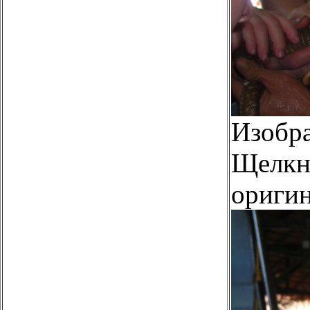
Изобр
Щелкни
оригин