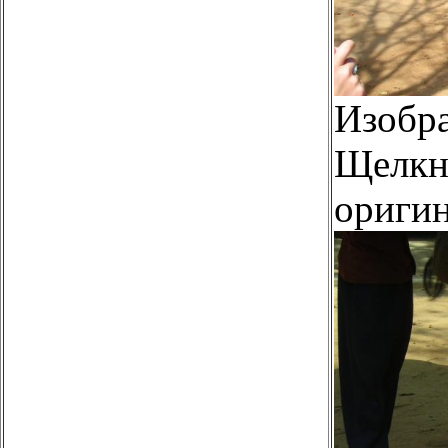
Изобр
Щелкни
оригин