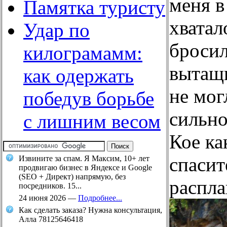
меня в
Памятка туристу
хватал
Удар по
бросил
килограмамм:
вытащи
как одержать
не мог
победув борьбе
сильно
с лишним весом
Кое ка
спасит
Извините за спам. Я Максим, 10+ лет
продвигаю бизнес в Яндексе и Google
(SEO + Директ) напрямую, без
распла
посредников. 15...
24 июня 2026
—
Подробнее...
Как сделать заказа? Нужна консультация,
Алла 78125646418