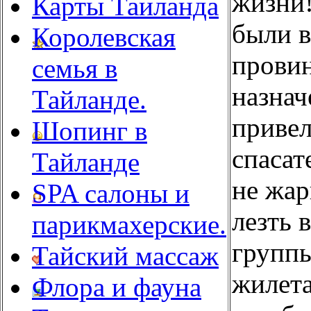
жизни
Карты Таиланда
были в
Королевская
провин
семья в
назнач
Тайланде.
привел
Шопинг в
спасат
Тайланде
не жар
SPA салоны и
лезть 
парикмахерские.
группы
Тайский массаж
жилета
Флора и фауна