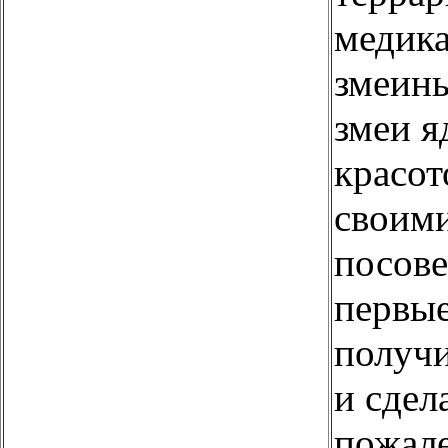
медика
змеины
змеи я
красот
своими
посове
первые
получи
и сдел
пожале