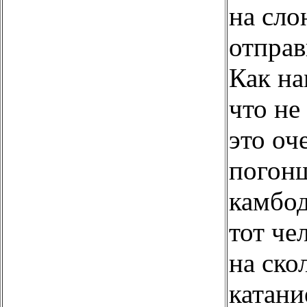
на сло
отправ
Как на
что не
это оч
погон
камбо
тот че
на ско
катани