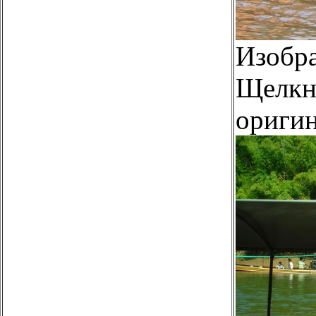
Изобр
Щелкни
оригин