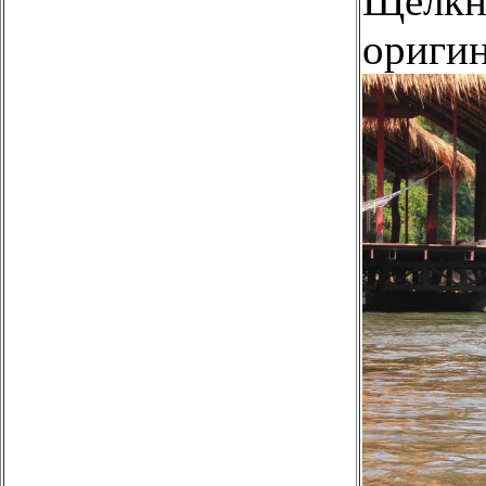
Щелкни
оригин