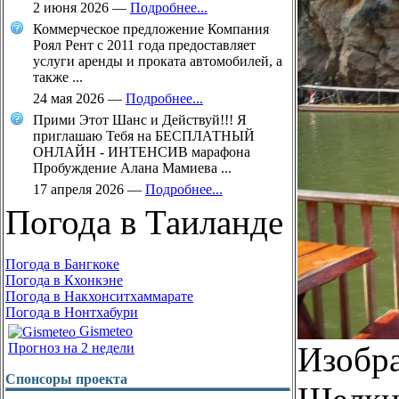
2 июня 2026
—
Подробнее...
Коммерческое предложение Компания
Роял Рент с 2011 года предоставляет
услуги аренды и проката автомобилей, а
также ...
24 мая 2026
—
Подробнее...
Прими Этот Шанс и Действуй!!! Я
приглашаю Тебя на БЕСПЛАТНЫЙ
ОНЛАЙН - ИНТЕНСИВ марафона
Пробуждение Алана Мамиева ...
17 апреля 2026
—
Подробнее...
Погода в Таиланде
Погода в Бангкоке
Погода в Кхонкэне
Погода в Накхонситхаммарате
Погода в Нонтхабури
Gismeteo
Изобр
Прогноз на 2 недели
Спонсоры проекта