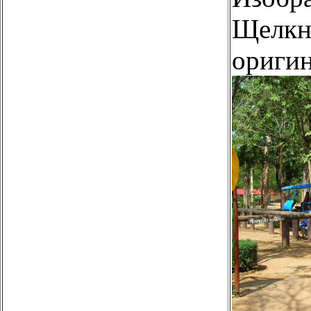
Щелкни
оригин