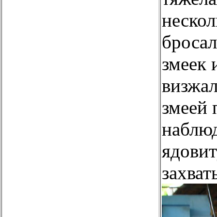
нескол
бросал
змеек 
визжал
змеей 
наблюд
ядовит
захват