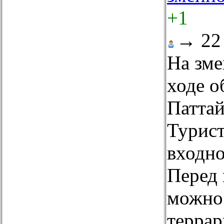
+1
→
22
На зм
ходе о
Паттай
Турист
входно
Перед 
можно 
террар