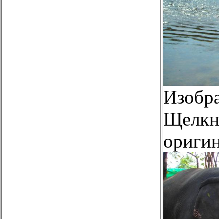
Изобр
Щелкни
оригин