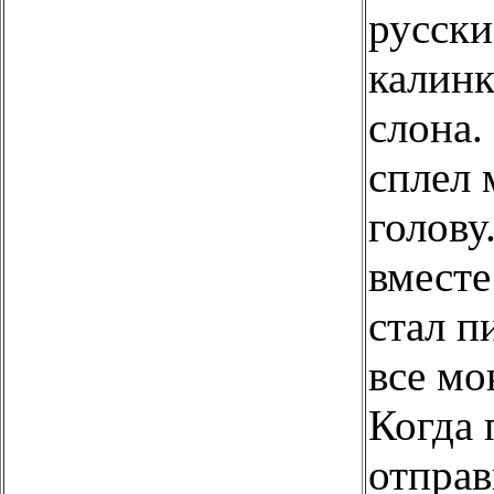
русски
калинк
слона.
сплел 
голову
вместе
стал п
все мо
Когда 
отправ