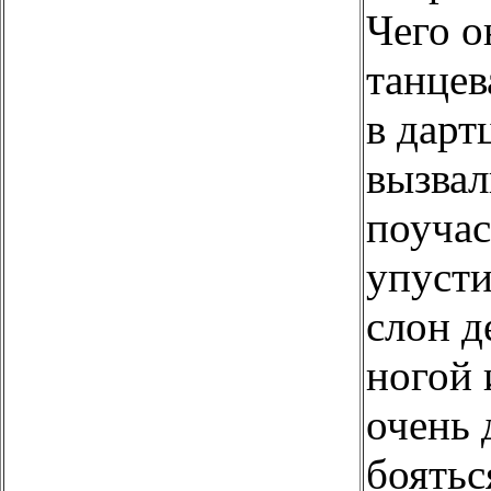
Чего о
танцев
в дарт
вызвал
поучас
упусти
слон д
ногой 
очень 
боятьс