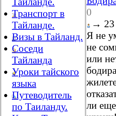
Бодир
Тайланде.
0
Транспорт в
→
23
Тайланде.
Я не у
Визы в Тайланд.
не сом
Соседи
или не
Тайланда
бодира
Уроки тайского
жилете
языка
отказа
Путеводитель
ли еще
по Таиланду.