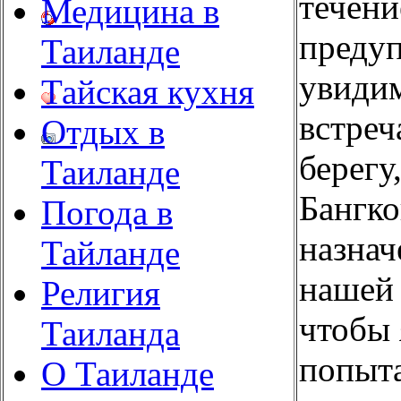
течени
Медицина в
предуп
Таиланде
увидим
Тайская кухня
встреч
Отдых в
берегу
Таиланде
Бангко
Погода в
назнач
Тайланде
нашей 
Религия
чтобы 
Таиланда
попыта
О Таиланде