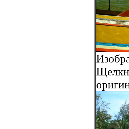
Изобр
Щелкни
оригин