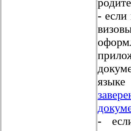
родите
-
если 
визов
оформ
прил
докум
яз
заве
докум
-
ес