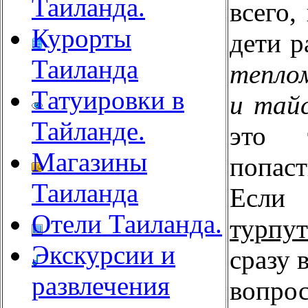
Таиланда.
всего,
Курорты
дети р
Таиланда
тепло
Татуировки в
и тай
Тайланде.
это 
Магазины
попас
Таиланда
Если
Отели Таиланда.
турпу
Экскурсии и
сразу 
развлечения
вопр