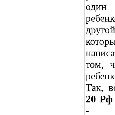
один
ребен
друго
котор
напис
том, 
ребенк
Так, 
20 Рф
-