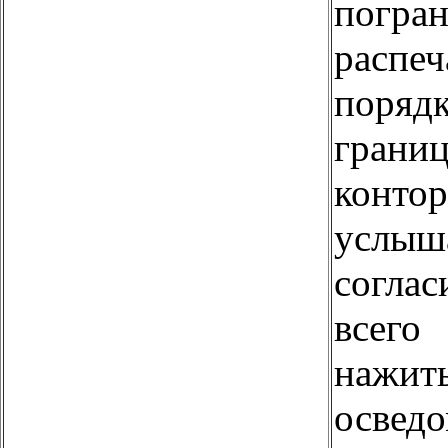
погран
распе
поряд
грани
конто
услы
согла
всег
нажи
осведо