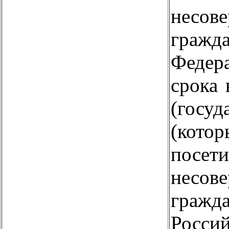
несов
гражд
Федер
срока 
(госу
(кот
посети
несов
гражд
Росси