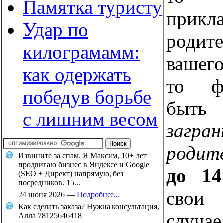
Памятка туристу
прикл
Удар по
родит
килограмамм:
вашего
как одержать
то ф
победув борьбе
быт
с лишним весом
загра
родит
Извините за спам. Я Максим, 10+ лет
продвигаю бизнес в Яндексе и Google
до 1
(SEO + Директ) напрямую, без
посредников. 15...
свои 
24 июня 2026
—
Подробнее...
Как сделать заказа? Нужна консультация,
случа
Алла 78125646418