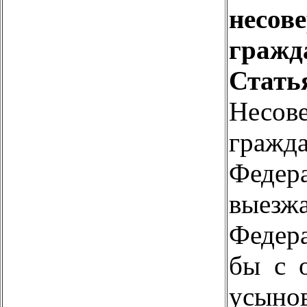
несов
гражд
Ст
Несов
граж
Федер
выезж
Федер
бы с 
усыно