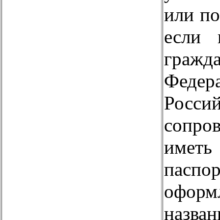
или по
если 
граж
Федер
Росси
сопро
имет
пасп
офор
назва