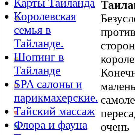
Карты Таиланда
Таи
Королевская
Безу
семья в
прот
Тайланде.
стор
Шопинг в
корол
Тайланде
Коне
SPA салоны и
мален
парикмахерские.
самоле
Тайский массаж
перес
Флора и фауна
очень