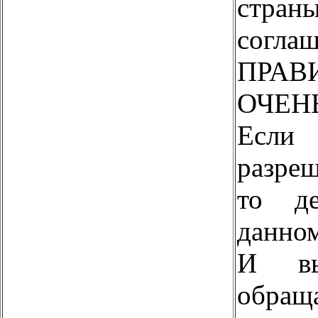
стра
согл
ПРАВ
ОЧЕНЬ
Есл
разре
то де
данном
И вы
об