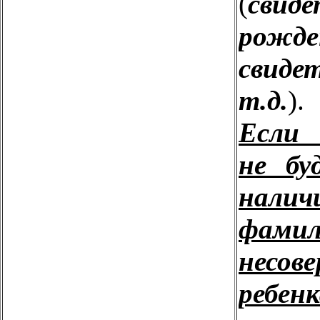
(
сви
рожд
свиде
т.д.
).
Если 
не бу
нали
фами
несов
ребенк