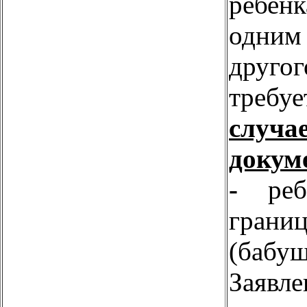
ребен
одним 
друг
требуе
случ
докум
-
ре
грани
(баб
Заяв