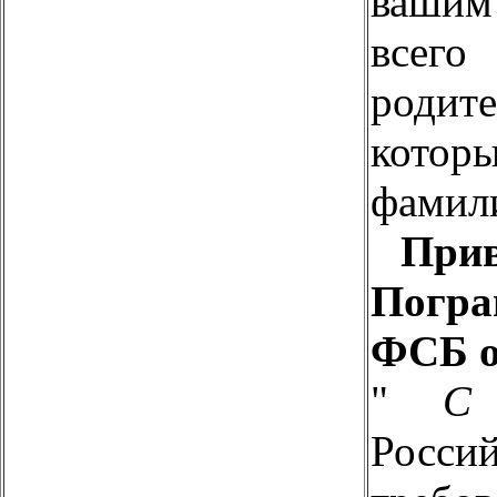
ваши
всего
роди
котор
фамили
Прив
Погр
ФСБ от
"
С
Росси