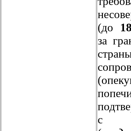
тр
несов
(до
1
за гра
стр
сопро
(опек
попеч
подтв
с 