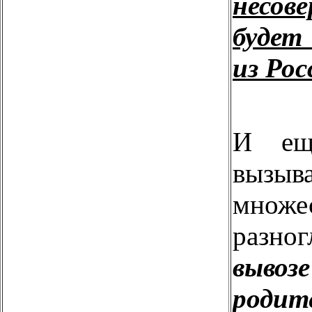
несов
будет
из Рос
И ещ
вызыв
множе
разног
вывозе
родит