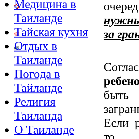
Медицина в
очеред
Таиланде
нужны
Тайская кухня
за гра
Отдых в
Таиланде
Согл
Погода в
ребено
Тайланде
быт
Религия
загра
Таиланда
Если р
О Таиланде
то е