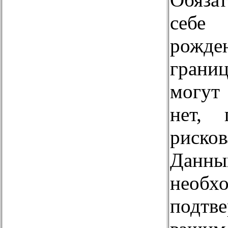
себе
рожд
грани
могут 
нет, 
рисков
Дан
необхо
подтв