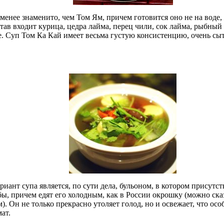
менее знаменито, чем Том Ям, причем готовится оно не на воде, 
став входит курица, цедра лайма, перец чили, сок лайма, рыбный
. Суп Том Ка Кай имеет весьма густую консистенцию, очень сыт
иант супа является, по сути дела, бульоном, в котором присутст
ы, причем едят его холодным, как в России окрошку (можно сказ
). Он не только прекрасно утоляет голод, но и освежает, что ос
ат.