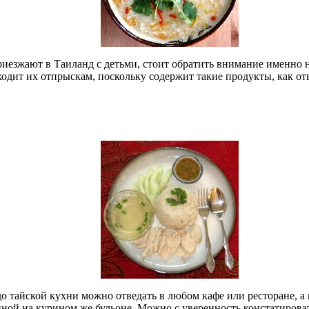
риезжают в Таиланд с детьми, стоит обратить внимание именно н
ходит их отпрыскам, поскольку содержит такие продукты, как от
 тайской кухни можно отведать в любом кафе или ресторане, а 
ной на курином же бульоне. Можно с уверенность констатирова