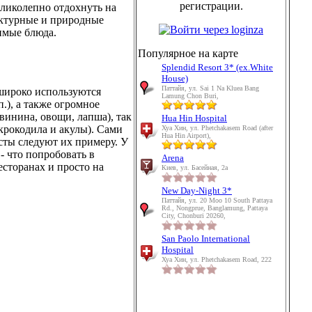
регистрации.
еликолепно отдохнуть на
ектурные и природные
имые блюда.
Популярное на карте
Splendid Resort 3* (ex.White
House)
Паттайя, ул. Sai 1 Na Kluea Bang
 широко используются
Lamung Chon Buri,
п.), а также огромное
винина, овощи, лапша), так
Hua Hin Hospital
 крокодила и акулы). Сами
Хуа Хин, ул. Phetchakasem Road (after
Hua Hin Airport),
исты следуют их примеру. У
- что попробовать в
Arena
есторанах и просто на
Киев, ул. Басейная, 2а
New Day-Night 3*
Паттайя, ул. 20 Moo 10 South Pattaya
Rd., Nongprue, Banglamung, Pattaya
City, Chonburi 20260,
San Paolo International
Hospital
Хуа Хин, ул. Phetchakasem Road, 222