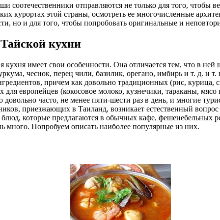
ши соотечественники отправляются не только для того, чтобы в
их курортах этой страны, осмотреть ее многочисленные архит
ти, но и для того, чтобы попробовать оригинальные и неповтор
 Тайской кухни
я кухня имеет свои особенности. Она отличается тем, что в ней
кума, чеснок, перец чили, базилик, орегано, имбирь и т. д. и т. 
нгредиентов, причем как довольно традиционных (рис, курица, с
х для европейцев (кокосовое молоко, кузнечики, тараканы, мясо
о довольно часто, не менее пяти-шести раз в день, и многие тур
иков, приезжающих в Таиланд, возникает естественный вопрос 
ь блюд, которые предлагаются в обычных кафе, фешенебельных р
нь много. Попробуем описать наиболее популярные из них.