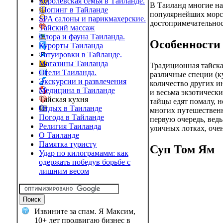
Королевская семья в Тайланде.
В Таиланд многие на
Шопинг в Тайланде
популярнейших морск
SPA салоны и парикмахерские.
достопримечательнос
Тайский массаж
Флора и фауна Таиланда.
Особенности
Курорты Таиланда
Татуировки в Тайланде.
Магазины Таиланда
Традиционная тайска
Отели Таиланда.
различные специи (кур
Экскурсии и развлечения
количество других и
Медицина в Таиланде
и весьма экзотически
Тайская кухня
тайцы едят помалу, н
Отдых в Таиланде
многих путешественн
Погода в Тайланде
первую очередь, вед
Религия Таиланда
уличных лотках, оче
О Таиланде
Памятка туристу
Суп Том Ям
Удар по килограмамм: как
одержать победув борьбе с
лишним весом
Извините за спам. Я Максим,
10+ лет продвигаю бизнес в