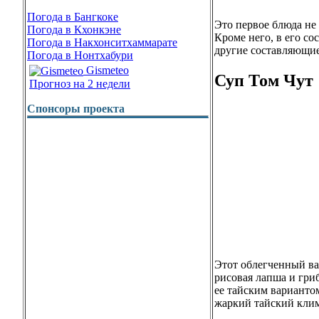
Погода в Бангкоке
Это первое блюда не 
Погода в Кхонкэне
Кроме него, в его со
Погода в Накхонситхаммарате
другие составляющие
Погода в Нонтхабури
Gismeteo
Суп Том Чут
Прогноз на 2 недели
Спонсоры проекта
Этот облегченный вар
рисовая лапша и гриб
ее тайским вариантом
жаркий тайский клим