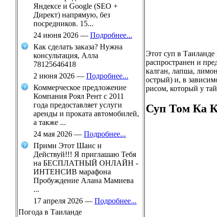
Яндексе и Google (SEO +
Директ) напрямую, без
посредников. 15...
24 июня 2026
—
Подробнее...
Как сделать заказа? Нужна
Этот суп в Таиланде 
консультация, Алла
распространен и пре
78125646418
калган, лапша, лимон
2 июня 2026
—
Подробнее...
острый) и, в зависим
Коммерческое предложение
рисом, который у тай
Компания Роял Рент с 2011
года предоставляет услуги
Суп Том Ка 
аренды и проката автомобилей,
а также ...
24 мая 2026
—
Подробнее...
Прими Этот Шанс и
Действуй!!! Я приглашаю Тебя
на БЕСПЛАТНЫЙ ОНЛАЙН -
ИНТЕНСИВ марафона
Пробуждение Алана Мамиева
...
17 апреля 2026
—
Подробнее...
Погода в Таиланде