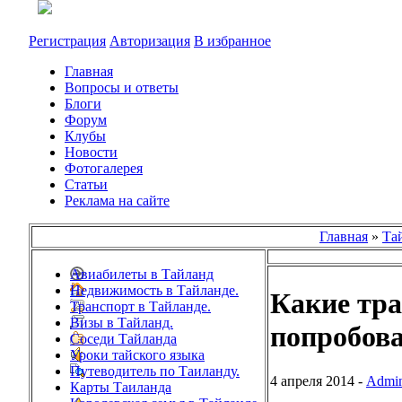
Регистрация
Авторизация
В избранное
Главная
Вопросы и ответы
Блоги
Форум
Клубы
Новости
Фотогалерея
Статьи
Реклама на сайте
Главная
»
Та
Авиабилеты в Тайланд
Недвижимость в Тайланде.
Какие тра
Транспорт в Тайланде.
Визы в Тайланд.
попробов
Соседи Тайланда
Уроки тайского языка
Путеводитель по Таиланду.
4 апреля 2014 -
Admi
Карты Таиланда