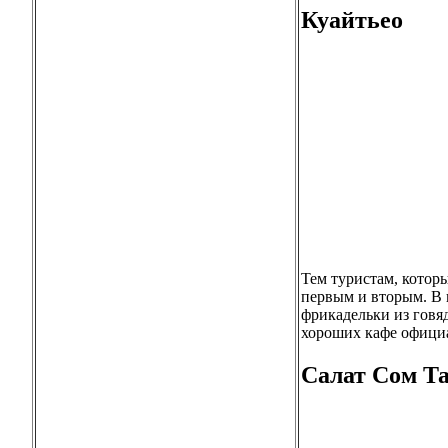
Куайтьео
Тем туристам, котор
первым и вторым. В н
фрикадельки из говя
хороших кафе официа
Салат Сом Та