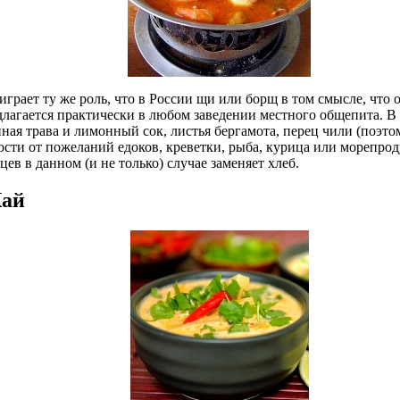
играет ту же роль, что в России щи или борщ в том смысле, что 
длагается практически в любом заведении местного общепита. В 
ная трава и лимонный сок, листья бергамота, перец чили (поэто
ости от пожеланий едоков, креветки, рыба, курица или морепрод
цев в данном (и не только) случае заменяет хлеб.
Кай