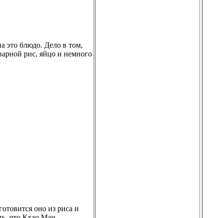
а это блюдо. Дело в том,
варной рис, яйцо и немного
готовится оно из риса и
ть, что Кхао Ман —