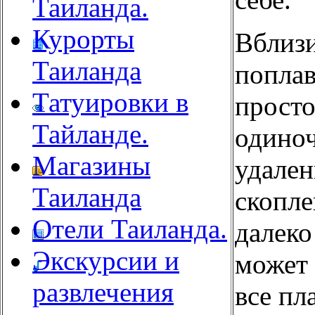
Таиланда.
Курорты
Вблиз
Таиланда
поплав
Татуировки в
просто
Тайланде.
одиноч
Магазины
удален
Таиланда
скопле
Отели Таиланда.
далеко
Экскурсии и
может 
развлечения
все пл