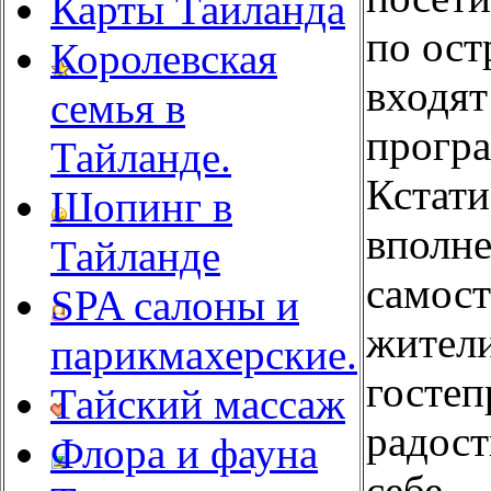
Карты Таиланда
по ост
Королевская
входят
семья в
програ
Тайланде.
Кстати
Шопинг в
вполне
Тайланде
самост
SPA салоны и
жител
парикмахерские.
гостеп
Тайский массаж
радост
Флора и фауна
себе.