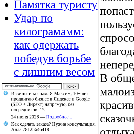
Памятка туристу
попаст
Удар по
пользу
килограмамм:
спрос
как одержать
благод
победув борьбе
непере
с лишним весом
В обще
малоиз
Извините за спам. Я Максим, 10+ лет
продвигаю бизнес в Яндексе и Google
красив
(SEO + Директ) напрямую, без
посредников. 15...
сказоч
24 июня 2026
—
Подробнее...
Как сделать заказа? Нужна консультация,
отдыха
Алла 78125646418