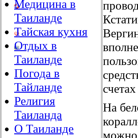
Медицина в
провод
Таиланде
Кстати
Тайская кухня
Вергин
Отдых в
вполне
Таиланде
пользо
Погода в
средс
Тайланде
счетах
Религия
На бе
Таиланда
коралл
О Таиланде
можно