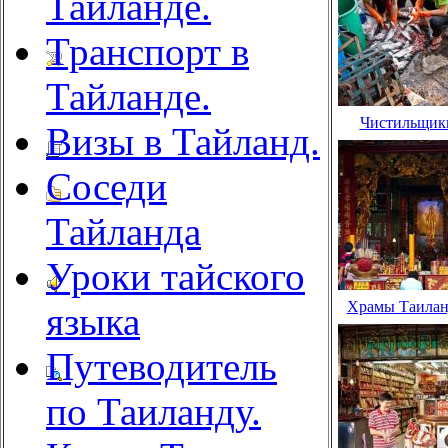
Тайланде.
Транспорт в
Тайланде.
Чистильщики
Визы в Тайланд.
Соседи
Тайланда
Уроки тайского
Храмы Таиланд
языка
Путеводитель
по Таиланду.