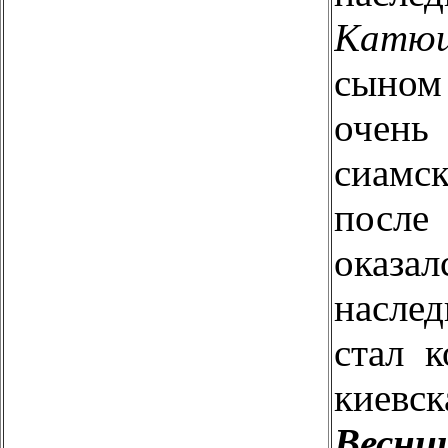
Катю
сыном 
очень
сиам
после
оказа
насле
стал к
кие
Вес