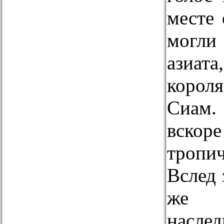
месте 
могл
азиат
корол
Сиам
вскор
троп
Вслед 
же б
насл