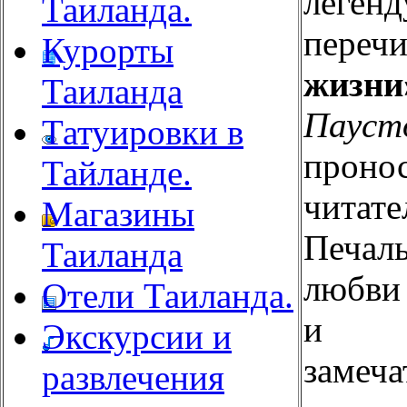
леген
Таиланда.
переч
Курорты
жизни
Таиланда
Пауст
Татуировки в
проно
Тайланде.
читате
Магазины
Печа
Таиланда
любви
Отели Таиланда.
и та
Экскурсии и
замеч
развлечения