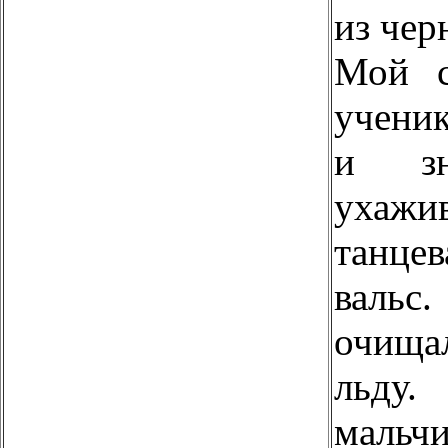
из чер
Мой с
учени
и зн
ухажи
танцев
валь
очища
льд
мальч