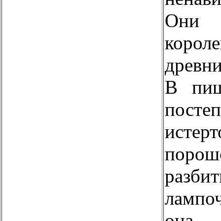
Они 
коро
древн
В пищ
пост
исте
поро
разби
лампо
она