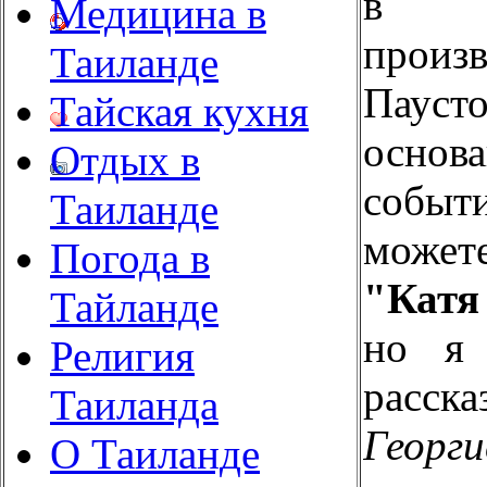
в п
Медицина в
произв
Таиланде
Паусто
Тайская кухня
осно
Отдых в
собы
Таиланде
може
Погода в
"Катя
Тайланде
но я 
Религия
рас
Таиланда
Георги
О Таиланде