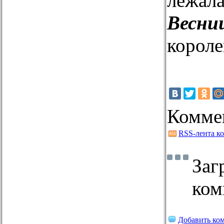
ле
Весн
корол
Комме
RSS-лента к
Заг
ком
Добавить ко