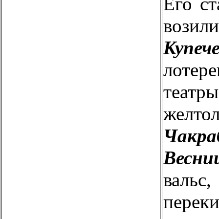
Его ст
воз
Купеч
лотере
театр
жел
Чакра
Весни
вальс,
перек