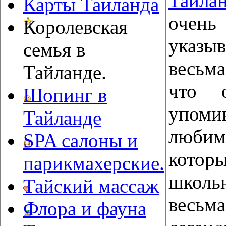
Таила
Карты Таиланда
очен
Королевская
указы
семья в
весьма
Тайланде.
что 
Шопинг в
упо
Тайланде
любим
SPA салоны и
кото
парикмахерские.
школ
Тайский массаж
весь
Флора и фауна