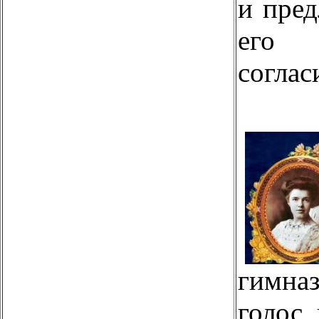
и пре
его
соглас
гимна
голос 