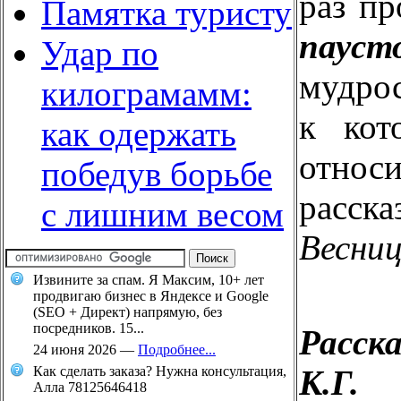
раз пр
Памятка туристу
пауст
Удар по
мудро
килограмамм:
к кот
как одержать
отно
победув борьбе
расс
с лишним весом
Весниц
Извините за спам. Я Максим, 10+ лет
продвигаю бизнес в Яндексе и Google
(SEO + Директ) напрямую, без
посредников. 15...
Расск
24 июня 2026
—
Подробнее...
К.Г.
Как сделать заказа? Нужна консультация,
Алла 78125646418