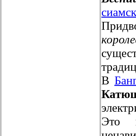
сиам
Придв
короле
сущес
традиц
В
Бан
Ка
элект
Это 
ненав