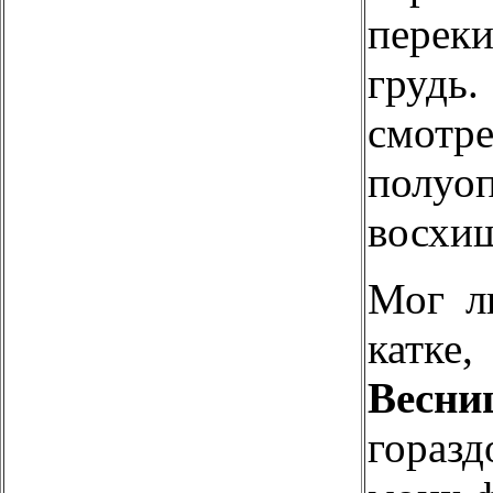
переки
груд
смо
полу
восхищ
Мог л
кат
Весни
гораз