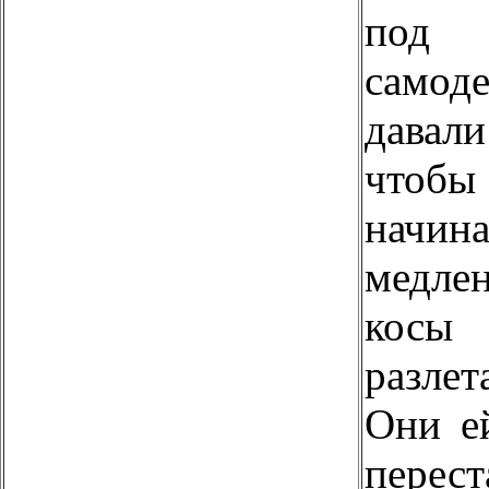
под
само
давал
чтобы
начин
медле
к
разлет
Они е
перес