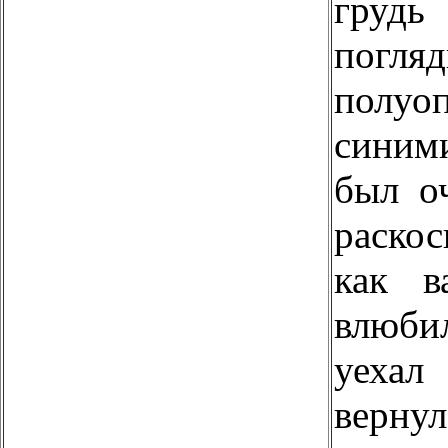
гру
погл
полу
синим
был о
раско
как в
влюби
уехал
верну