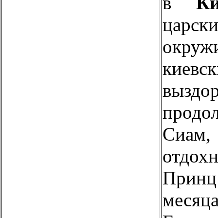
в
Ки
цар
окру
киевс
выздор
продо
Сиам
отдох
Принц
месяц