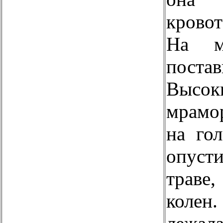
кровот
На м
пост
Высок
мрамор
на гол
опуст
траве
колен