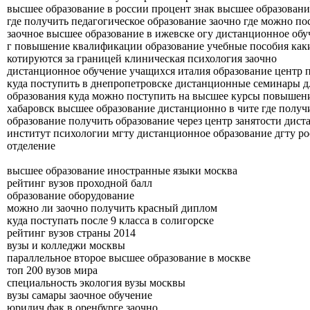
высшее образование в россии процент знак высшее образовани
где получить педагогическое образование заочно где можно по
заочное высшее образование в ижевске огу дистанционное обу
г повышение квалификации образование учебные пособия как
котируются за границей клиническая психология заочно
дистанционное обучение учащихся италия образование центр
куда поступить в днепропетровске дистанционные семинары дл
образования куда можно поступить на высшее курсы повышен
хабаровск высшее образование дистанционно в чите где получ
образование получить образование через центр занятости дис
институт психологии мгту дистанционное образование дгту ро
отделение
высшее образование иностранные языки москва
рейтинг вузов проходной балл
образование оборудование
можно ли заочно получить красный диплом
куда поступать после 9 класса в солигорске
рейтинг вузов страны 2014
вузы и колледжи москвы
параллельное второе высшее образование в москве
топ 200 вузов мира
специальность экология вузы москвы
вузы самары заочное обучение
юридич фак в оренбурге заочно