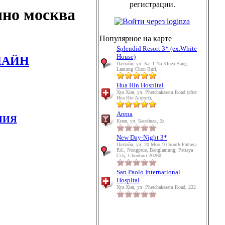
регистрации.
чно москва
Популярное на карте
Splendid Resort 3* (ex.White
House)
ЛАЙН
Паттайя, ул. Sai 1 Na Kluea Bang
Lamung Chon Buri,
Hua Hin Hospital
Хуа Хин, ул. Phetchakasem Road (after
Hua Hin Airport),
Arena
НИЯ
Киев, ул. Басейная, 2а
New Day-Night 3*
Паттайя, ул. 20 Moo 10 South Pattaya
Rd., Nongprue, Banglamung, Pattaya
City, Chonburi 20260,
San Paolo International
Hospital
Хуа Хин, ул. Phetchakasem Road, 222