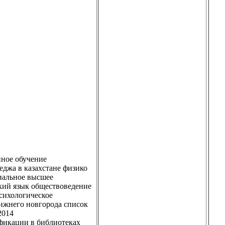
нное обучение
еджа в казахстане физико
иальное высшее
ский язык обществоведение
психологическое
нижнего новгорода список
2014
фикации в библиотеках