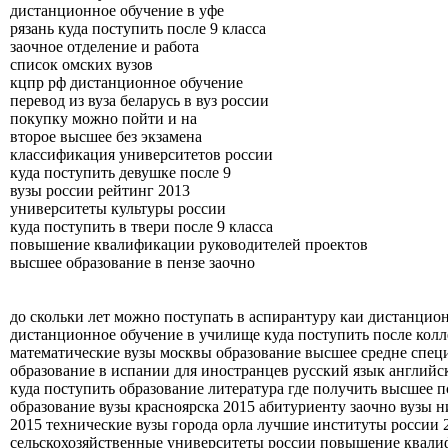
дистанционное обучение в уфе
рязань куда поступить после 9 класса
заочное отделение и работа
список омских вузов
кцпр рф дистанционное обучение
перевод из вуза беларусь в вуз россии
покупку можно пойти и на
второе высшее без экзамена
классификация университетов россии
куда поступить девушке после 9
вузы россии рейтинг 2013
университеты культуры россии
куда поступить в твери после 9 класса
повышение квалификации руководителей проектов
высшее образование в пензе заочно
до скольки лет можно поступать в аспирантуру каи дистанцио
дистанционное обучение в училище куда поступить после колл
математические вузы москвы образование высшее средне спец
образование в испании для иностранцев русский язык англий
куда поступить образование литература где получить высшее 
образование вузы красноярска 2015 абитуриенту заочно вузы 
2015 технические вузы города орла лучшие институты россии 
сельскохозяйственные университеты россии повышение квали