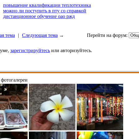
повышение квалификации теплотехника
можно ли поступить в пту со справкой
дистанционное обучение оао ржд
я тема
|
Следующая тема
→
Перейти на форум:
руме,
зарегистрируйтесь
или авторизуйтесь.
 фотогалереи