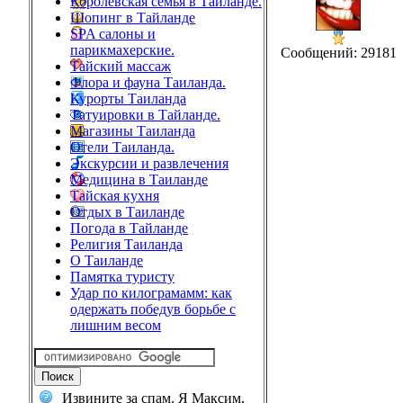
Королевская семья в Тайланде.
Шопинг в Тайланде
SPA салоны и
парикмахерские.
Сообщений: 29181
Тайский массаж
Флора и фауна Таиланда.
Курорты Таиланда
Татуировки в Тайланде.
Магазины Таиланда
Отели Таиланда.
Экскурсии и развлечения
Медицина в Таиланде
Тайская кухня
Отдых в Таиланде
Погода в Тайланде
Религия Таиланда
О Таиланде
Памятка туристу
Удар по килограмамм: как
одержать победув борьбе с
лишним весом
Извините за спам. Я Максим,