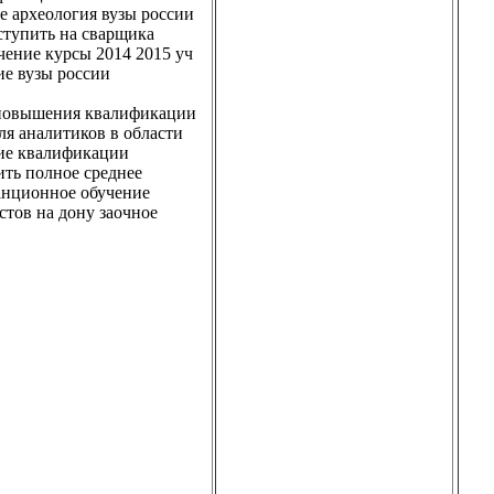
е археология вузы россии
ступить на сварщика
чение курсы 2014 2015 уч
ие вузы россии
 повышения квалификации
я аналитиков в области
ие квалификации
ить полное среднее
танционное обучение
стов на дону заочное