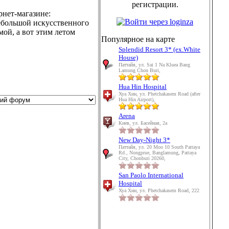
регистрации.
рнет-магазине:
ебольшой искусственного
мой, а вот этим летом
Популярное на карте
Splendid Resort 3* (ex.White
House)
Паттайя, ул. Sai 1 Na Kluea Bang
Lamung Chon Buri,
Hua Hin Hospital
Хуа Хин, ул. Phetchakasem Road (after
Hua Hin Airport),
Arena
Киев, ул. Басейная, 2а
New Day-Night 3*
Паттайя, ул. 20 Moo 10 South Pattaya
Rd., Nongprue, Banglamung, Pattaya
City, Chonburi 20260,
San Paolo International
Hospital
Хуа Хин, ул. Phetchakasem Road, 222