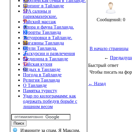
Королевская семья в Тайланде.
Шопинг в Тайланде
SPA салоны и
парикмахерские.
Сообщений: 0
Тайский массаж
Флора и фауна Таиланда.
Курорты Таиланда
Татуировки в Тайланде.
Магазины Таиланда
Отели Таиланда.
В начало страницы
Экскурсии и развлечения
←
Предыдуща
Медицина в Таиланде
Тайская кухня
Быстрый ответ
Отдых в Таиланде
Чтобы писать на фо
Погода в Тайланде
Религия Таиланда
← Назад
О Таиланде
Памятка туристу
Удар по килограмамм: как
одержать победув борьбе с
лишним весом
Извините за спам. Я Максим,