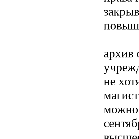
закрыв
повыш
архив 
учреж
не хот
магист
можно 
сентяб
высше