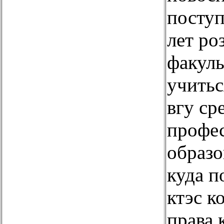
поступ
лет ро
факуль
учитьс
вгу ср
профе
образо
куда п
ктэс к
права 