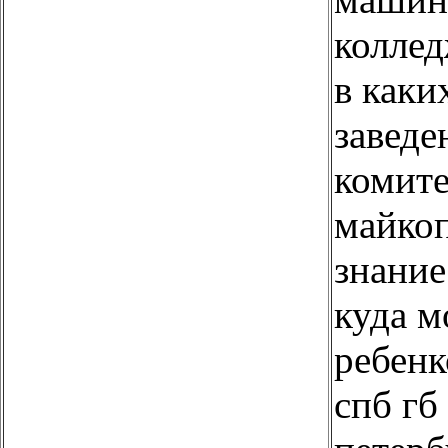
коллед
в как
заведе
комите
майко
знание
куда м
ребен
спб гб