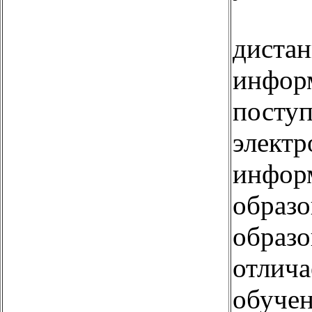
диста
инфор
поступ
элект
инфор
образо
образо
отлича
обучен