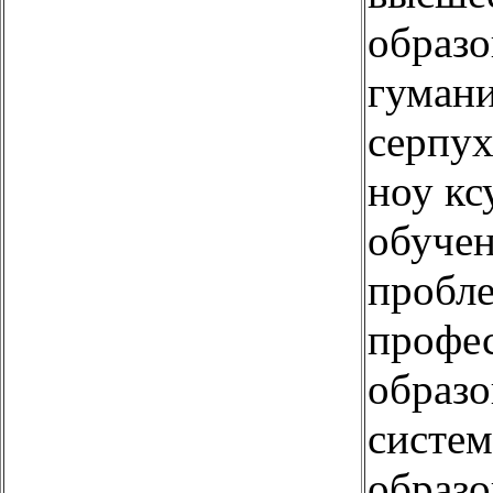
образо
гуман
серпух
ноу кс
обуче
пробл
профе
образо
систем
образо