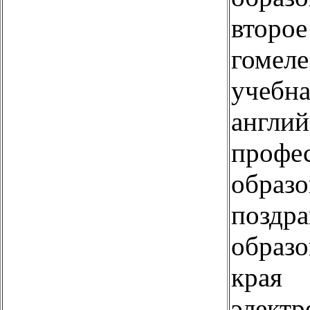
второе
гомеле
учебна
англий
профе
образо
поздра
образо
края
электр