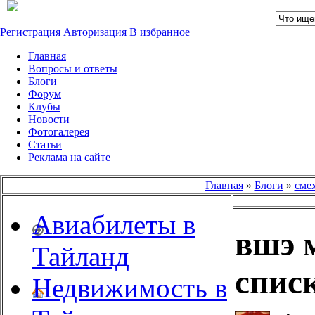
Регистрация
Авторизация
В избранное
Главная
Вопросы и ответы
Блоги
Форум
Клубы
Новости
Фотогалерея
Статьи
Реклама на сайте
Главная
»
Блоги
»
смех
Авиабилеты в
вшэ 
Тайланд
спис
Недвижимость в