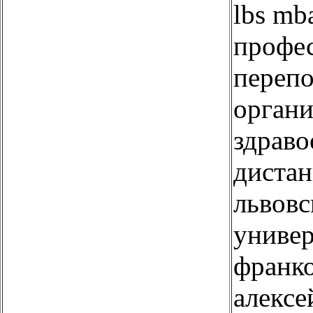
lbs mb
профе
перепо
орган
здраво
диста
львов
универ
франко
алексе