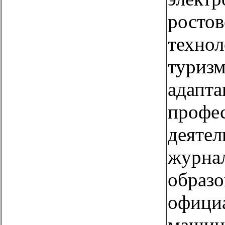
ростов
технол
туризм
адапта
профе
деятел
журна
образо
офици
машин