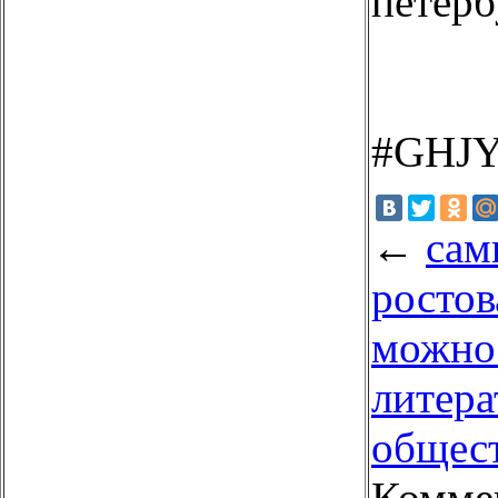
петерб
#GHJ
←
сам
ростов
можно 
литера
общес
Комме