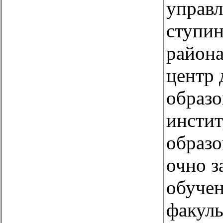
управл
ступи
район
центр 
образо
инстит
образо
очно з
обучен
факуль