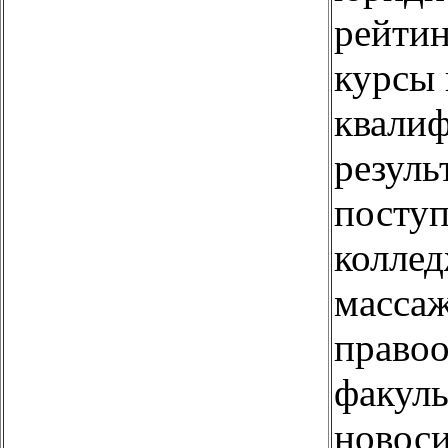
рейтин
курсы
квалиф
резуль
поступ
коллед
массаж
право
факуль
новос