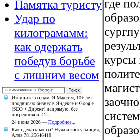
где по
Памятка туристу
образо
Удар по
сургпу
килограмамм:
резуль
как одержать
курсы 
победув борьбе
полите
с лишним весом
магист
заочно
Извините за спам. Я Максим, 10+ лет
продвигаю бизнес в Яндексе и Google
(SEO + Директ) напрямую, без
систем
посредников. 15...
24 июня 2026
—
Подробнее...
образо
Как сделать заказа? Нужна консультация,
Алла 78125646418