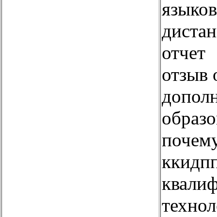
языков
диста
отчет
отзыв 
допол
образо
почем
ккидп
квалиф
технол