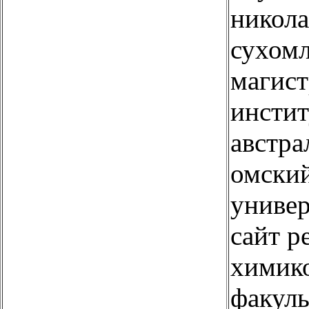
никола
сухомл
магист
инстит
австра
омский
униве
сайт р
химик
факул