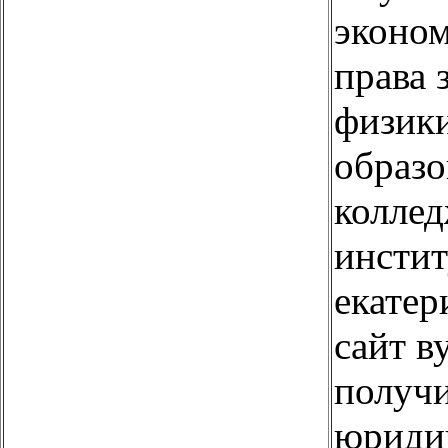
эконом
права 
физики
образо
коллед
инстит
екате
сайт в
получи
юридич