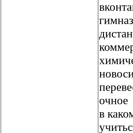
вконта
гимназ
дистан
комме
химиче
новос
переве
очное
в како
учитьс