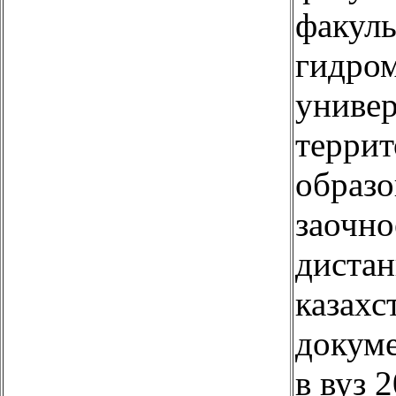
факул
гидром
универ
терри
образо
заочно
дистан
казахс
докуме
в вуз 